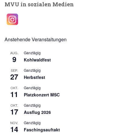
n
MVU in sozialen Medien
v
s
i
i
g
c
Anstehende Veranstaltungen
a
h
Ganztägig
AUG.
9
t
t
Kohlwaldfest
e
Ganztägig
SEP.
i
27
Herbstfest
n
o
Ganztägig
OKT.
11
-
Platzkonzert MSC
n
N
Ganztägig
OKT.
17
Ausflug 2026
a
Ganztägig
NOV.
14
v
Faschingsauftakt