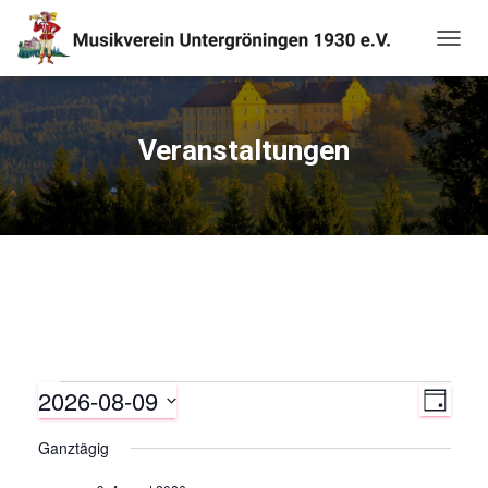
NAVIG
UMSC
Veranstaltungen
2026-08-09
Veranstaltungen
V
A
T
A
D
e
Ganztägig
n
für
G
a
r
t