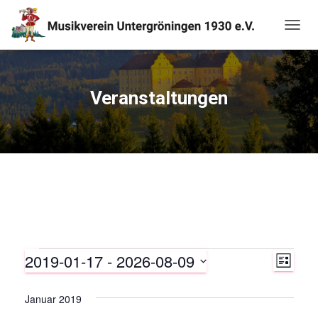
NAVIG
UMSC
Veranstaltungen
2019-01-17
 - 
2026-08-09
Veranstaltungen
V
A
L
I
D
e
n
S
a
Januar 2019
T
r
t