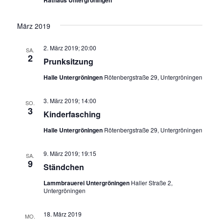
Rathaus Untergröningen
n
v
s
März 2019
i
i
2. März 2019; 20:00
g
SA.
2
c
Prunksitzung
a
h
Halle Untergröningen
Rötenbergstraße 29, Untergröningen
t
t
3. März 2019; 14:00
SO.
3
e
Kinderfasching
i
Halle Untergröningen
Rötenbergstraße 29, Untergröningen
n
o
-
9. März 2019; 19:15
SA.
n
9
Ständchen
N
Lammbrauerei Untergröningen
Haller Straße 2,
a
Untergröningen
v
18. März 2019
MO.