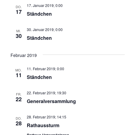
E
s
17. Januar 2019; 0:00
u
DO.
a
17
Ständchen
m
i
n
w
ä
30. Januar 2019; 0:00
c
MI.
s
30
h
Ständchen
h
t
l
e
Februar 2019
a
t
n
.
l
11. Februar 2019; 0:00
MO.
e
11
Ständchen
t
n
u
22. Februar 2019; 19:30
FR.
-
22
Generalversammlung
n
N
g
28. Februar 2019; 14:15
DO.
28
A
Rathaussturm
a