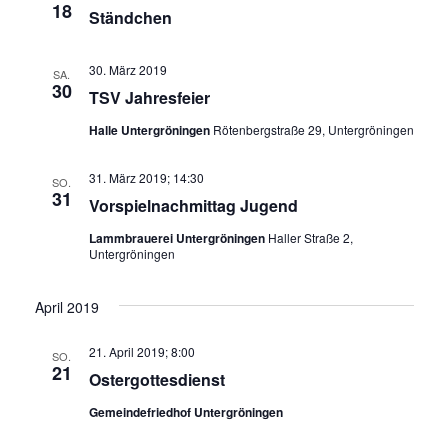
18
i
Ständchen
g
30. März 2019
SA.
a
30
TSV Jahresfeier
t
Halle Untergröningen
Rötenbergstraße 29, Untergröningen
i
31. März 2019; 14:30
SO.
31
o
Vorspielnachmittag Jugend
Lammbrauerei Untergröningen
Haller Straße 2,
n
Untergröningen
April 2019
21. April 2019; 8:00
SO.
21
Ostergottesdienst
Gemeindefriedhof Untergröningen